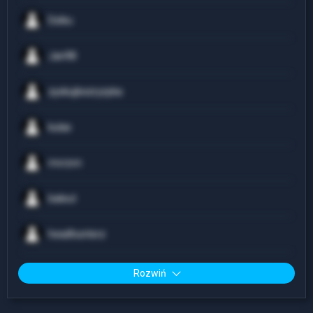
Dziku
Jan98
zyskujbezryzyka
kulas
mvrzvn
baleut
headhunterz
Rozwiń