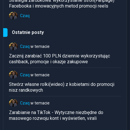
Strategia zarobkowa: wykorzystanie stron(Fanpage)
Facebooka i innowacyjnych metod promocji reels
Czaq
Ostatnie posty
Czaq
w temacie
Zacznij zarabiać 100 PLN dziennie wykorzystując
cashback, promocje i okazje zakupowe
Czaq
w temacie
Stwórz własne rolki(wideo) z kobietami do promocji
nisz randkowych
Czaq
w temacie
Zarabianie na TikTok - Wytyczne niezbędne do
masowego rozwoju kont i wyświetlen, virali