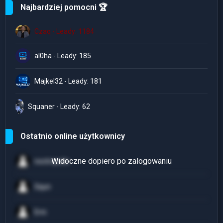
Najbardziej pomocni 🏆
Czaq - Leady: 1184
al0ha - Leady: 185
Majkel32 - Leady: 181
Squaner - Leady: 62
Ostatnio online użytkownicy
noctropolis
Squn
Erni