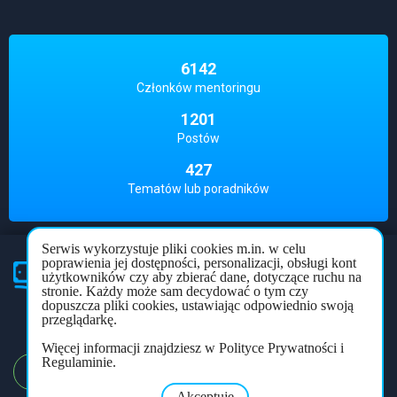
6142
Członków mentoringu
1201
Postów
427
Tematów lub poradników
Serwis wykorzystuje pliki cookies m.in. w celu
poprawienia jej dostępności, personalizacji, obsługi kont
użytkowników czy aby zbierać dane, dotyczące ruchu na
Partner
mentoringu
stronie. Każdy może sam decydować o tym czy
dopuszcza pliki cookies, ustawiając odpowiednio swoją
Polityka prywatności
Regulamin
Forum
przeglądarkę.
Więcej informacji znajdziesz w Polityce Prywatności i
Regulaminie.
REJESTRACJA
LOGOWANIE
Akceptuję