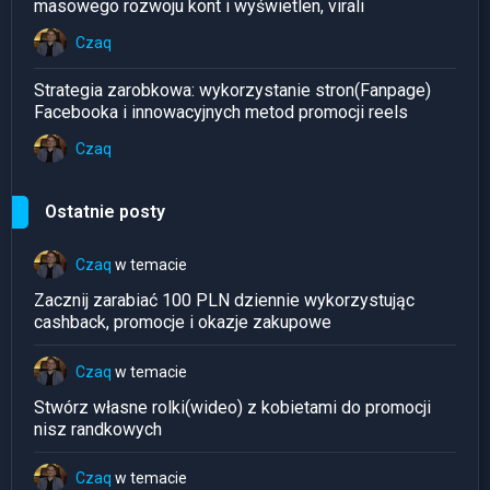
masowego rozwoju kont i wyświetlen, virali
Czaq
Strategia zarobkowa: wykorzystanie stron(Fanpage)
Facebooka i innowacyjnych metod promocji reels
Czaq
Ostatnie posty
Czaq
w temacie
Zacznij zarabiać 100 PLN dziennie wykorzystując
cashback, promocje i okazje zakupowe
Czaq
w temacie
Stwórz własne rolki(wideo) z kobietami do promocji
nisz randkowych
Czaq
w temacie