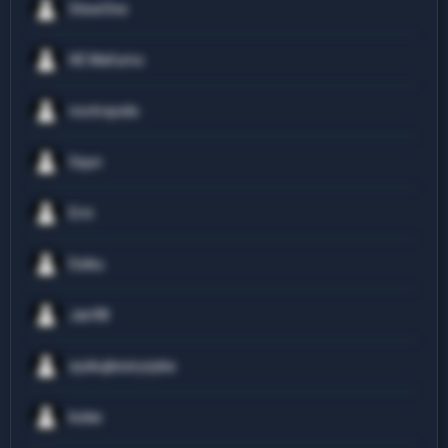
StewOne
HE Mafumo
noctropolis
Squn
Erni
Dziku
Jan98
zyskujbezryzyka
kulas