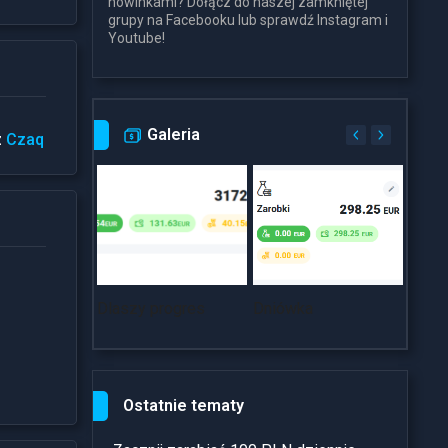
nowinkami? Dołącz do naszej zamkniętej
grupy na Facebooku lub sprawdź Instagram i
Youtube!
Galeria
z
Czaq
Dlaszy progres
Dniówka
~18k
Ostatnie tematy