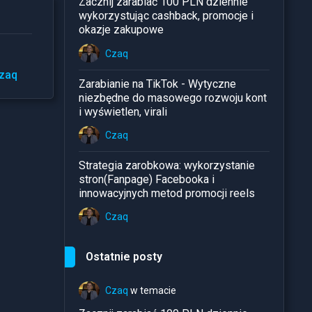
Zacznij zarabiać 100 PLN dziennie
wykorzystując cashback, promocje i
okazje zakupowe
Czaq
zaq
Zarabianie na TikTok - Wytyczne
niezbędne do masowego rozwoju kont
i wyświetlen, virali
Czaq
Strategia zarobkowa: wykorzystanie
stron(Fanpage) Facebooka i
innowacyjnych metod promocji reels
Czaq
Ostatnie posty
Czaq
w temacie