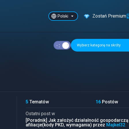
Zostań Premium
Polski
Wybierz kategorię na skróty
5
Tematów
16
Postów
Ostatni post w
[Poradnik] Jak założyć działalność gospodarczą
afiliacje(kody PKD, wymagania) przez
Majkel32