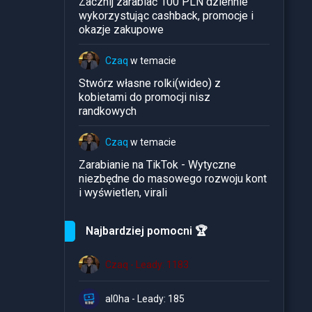
Zacznij zarabiać 100 PLN dziennie
wykorzystując cashback, promocje i
okazje zakupowe
Czaq
w temacie
Stwórz własne rolki(wideo) z
kobietami do promocji nisz
randkowych
Czaq
w temacie
Zarabianie na TikTok - Wytyczne
niezbędne do masowego rozwoju kont
i wyświetlen, virali
Najbardziej pomocni 🏆
Czaq - Leady: 1183
al0ha - Leady: 185