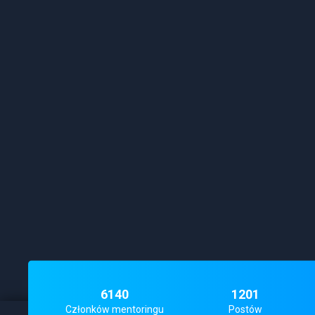
6140
1201
Członków mentoringu
Postów