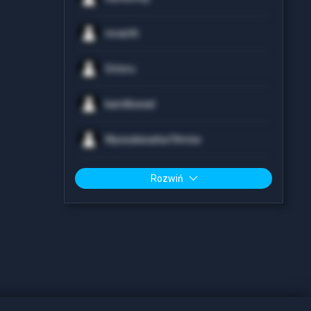
revanth
Ontoru
kamillowad
Wyszukiwarka Filmów
Rozwiń