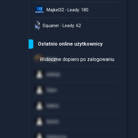
Majkel32 - Leady: 180
Squaner - Leady: 62
Ostatnio online użytkownicy
Czaq
patsup
Squn
baleut
lysyzz
Oshtomcy