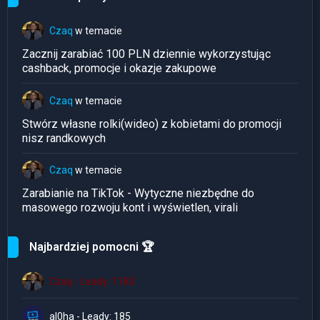
Czaq
w temacie
Zacznij zarabiać 100 PLN dziennie wykorzystując
cashback, promocje i okazje zakupowe
Czaq
w temacie
Stwórz własne rolki(wideo) z kobietami do promocji
nisz randkowych
Czaq
w temacie
Zarabianie na TikTok - Wytyczne niezbędne do
masowego rozwoju kont i wyświetlen, virali
Najbardziej pomocni 🏆
Czaq - Leady: 1183
al0ha - Leady: 185