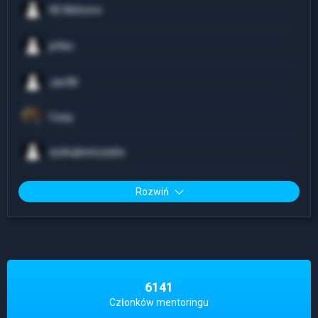
HE Mafumo
jefkin
Jan98
Czaq
zyskujbezryzyka
Rozwiń
6141
Członków mentoringu