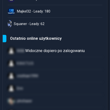
Majkel32 - Leady: 180
Squaner - Leady: 62
Ostatnio online użytkownicy
NVM
K.A.K.T.U.S
cristhian1994
Erni
plnchaser