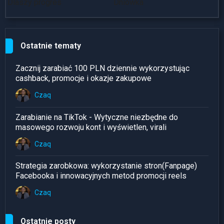
Dlaszy progres
Dniówka
~
Ostatnie tematy
Zacznij zarabiać 100 PLN dziennie wykorzystując
cashback, promocje i okazje zakupowe
Czaq
Zarabianie na TikTok - Wytyczne niezbędne do
masowego rozwoju kont i wyświetlen, virali
Czaq
Strategia zarobkowa: wykorzystanie stron(Fanpage)
Facebooka i innowacyjnych metod promocji reels
Czaq
Ostatnie posty