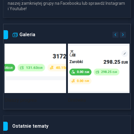
naszej zamkniętej grupy na Facebooku lub sprawdź Instagram
i Youtube!
Galeria
Dlaszy progres
Dniówka
~
Ostatnie tematy