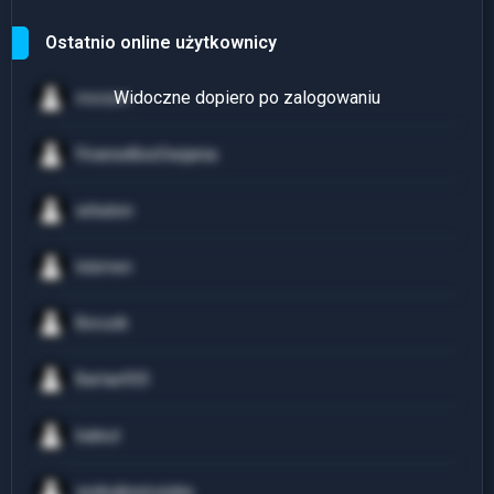
Ostatnio online użytkownicy
mvrzvn
FinanseBezOwijania
sirbaton
lolzmen
Borucik
Bartas933
baleut
zyskujbezryzyka