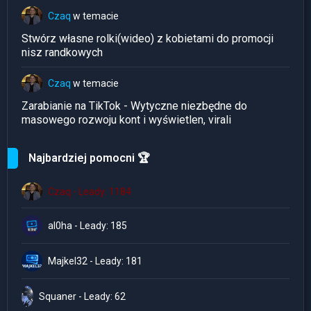
Czaq
w temacie
Stwórz własne rolki(wideo) z kobietami do promocji
nisz randkowych
Czaq
w temacie
Zarabianie na TikTok - Wytyczne niezbędne do
masowego rozwoju kont i wyświetlen, virali
Najbardziej pomocni 🏆
Czaq - Leady: 1184
al0ha - Leady: 185
Majkel32 - Leady: 181
Squaner - Leady: 62