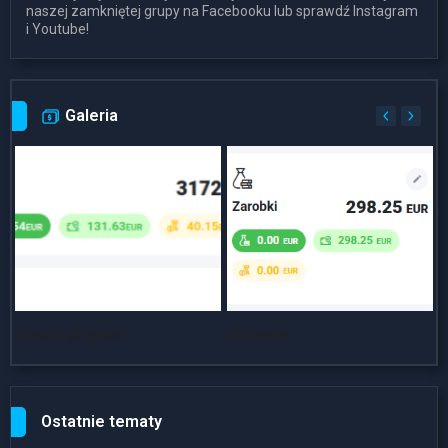
naszej zamkniętej grupy na Facebooku lub sprawdź Instagram
i Youtube!
Galeria
Dlaszy progres
Dniówka
~
Ostatnie tematy