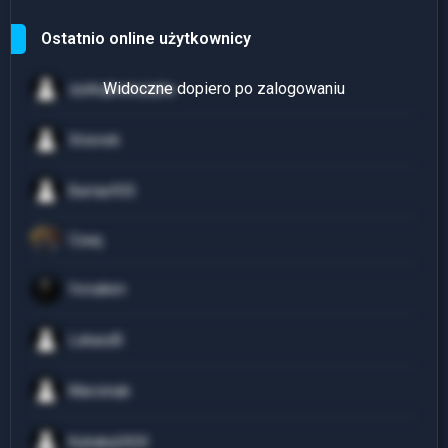
Ostatnio online użytkownicy
zyskujbezryzyka
Xnionek
Bartas933
Czaq
forsaken
LukaszB
Marciniak
Kubaka2424