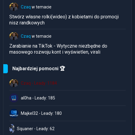
Czaq
w temacie
Stwórz własne rolki(wideo) z kobietami do promocji
nisz randkowych
Czaq
w temacie
Zarabianie na TikTok - Wytyczne niezbędne do
masowego rozwoju kont i wyświetlen, virali
Najbardziej pomocni 🏆
Czaq - Leady: 1184
al0ha - Leady: 185
Majkel32 - Leady: 180
Squaner - Leady: 62