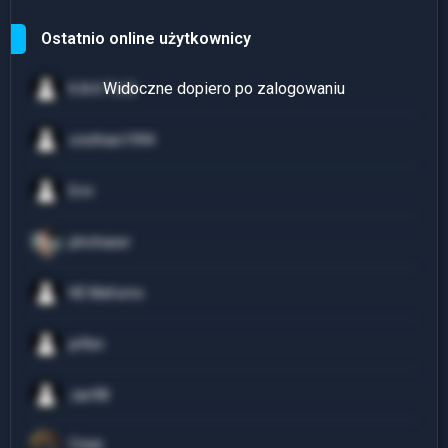
Ostatnio online użytkownicy
K.A.K.T.U.S
cristhian1994
Erni
plnchaser
HE Mafumo
jefkin
Jan98
Czaq