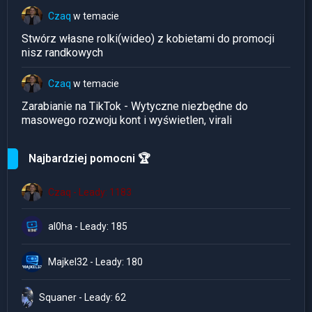
Czaq
w temacie
Stwórz własne rolki(wideo) z kobietami do promocji
nisz randkowych
Czaq
w temacie
Zarabianie na TikTok - Wytyczne niezbędne do
masowego rozwoju kont i wyświetlen, virali
Najbardziej pomocni 🏆
Czaq - Leady: 1183
al0ha - Leady: 185
Majkel32 - Leady: 180
Squaner - Leady: 62