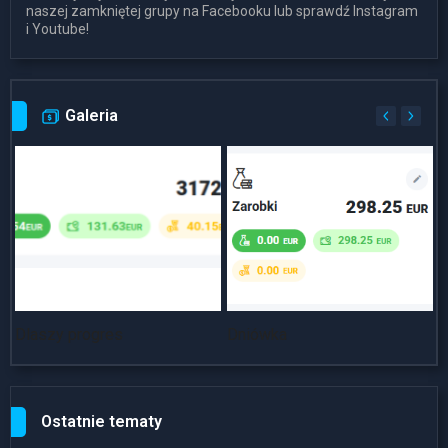
naszej zamkniętej grupy na Facebooku lub sprawdź Instagram
i Youtube!
Galeria
Dlaszy progres
Dniówka
~
Ostatnie tematy