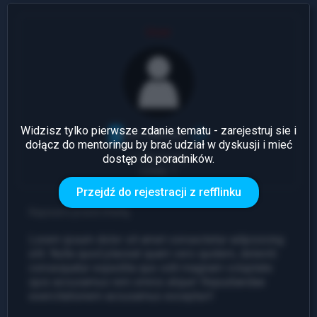
User
Widzisz tylko pierwsze zdanie tematu - zarejestruj sie i
dołącz do mentoringu by brać udział w dyskusji i mieć
dostęp do poradników.
1 Odpowiedź
Leady: 1
Przejdź do rejestracji z refflinku
Napisano przed chwilą
Lorem ipsum dolor sit amet consectetur adipisicing
elit. Nulla quod placeat quam vero quidem, deleniti
consequatur expedita quo odit magnam voluptate
quis accusamus rem omnis atque! Repudiandae
exercitationem accusamus excepturi!