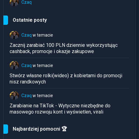
Czaq
Ostatnie posty
Czaq
w temacie
Zacznij zarabiać 100 PLN dziennie wykorzystując
cashback, promocje i okazje zakupowe
Czaq
w temacie
Stwórz własne rolki(wideo) z kobietami do promocji
nisz randkowych
Czaq
w temacie
Zarabianie na TikTok - Wytyczne niezbędne do
masowego rozwoju kont i wyświetlen, virali
Najbardziej pomocni 🏆