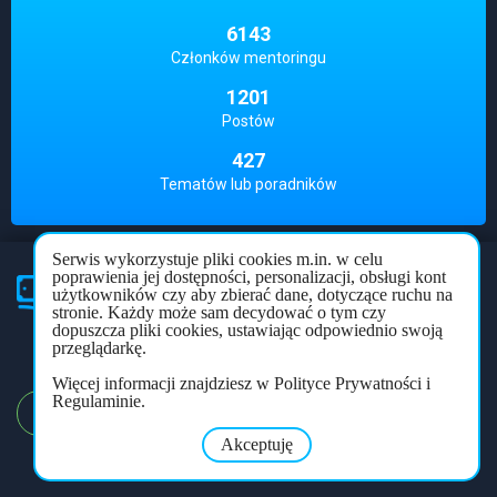
6143
Członków mentoringu
1201
Postów
427
Tematów lub poradników
Serwis wykorzystuje pliki cookies m.in. w celu
poprawienia jej dostępności, personalizacji, obsługi kont
użytkowników czy aby zbierać dane, dotyczące ruchu na
Partner
mentoringu
stronie. Każdy może sam decydować o tym czy
dopuszcza pliki cookies, ustawiając odpowiednio swoją
Polityka prywatności
Regulamin
Forum
przeglądarkę.
Więcej informacji znajdziesz w Polityce Prywatności i
Regulaminie.
REJESTRACJA
LOGOWANIE
Akceptuję
Copyright © 2026
mentoring.net.pl
. All rights reserved.