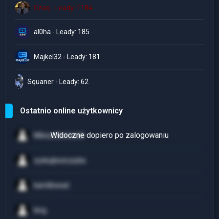
Czaq - Leady: 1184
al0ha - Leady: 185
Majkel32 - Leady: 181
Squaner - Leady: 62
Ostatnio online użytkownicy
Milosz.Boreczek
zyskujbezryzyka
kamillowad
king