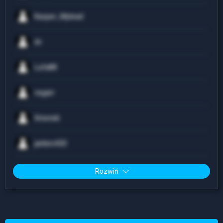
Kacper_Mylead
dv
Lufa88
vegarr
Xnionek
jankev420
Rozwiń