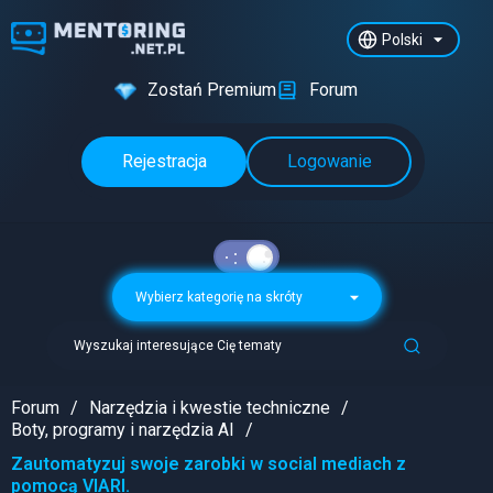
Polski
Zostań Premium
Forum
Rejestracja
Logowanie
Wybierz kategorię na skróty
Wyszukaj interesujące Cię tematy
Forum
Narzędzia i kwestie techniczne
Boty, programy i narzędzia AI
Zautomatyzuj swoje zarobki w social mediach z
pomocą VIARI.