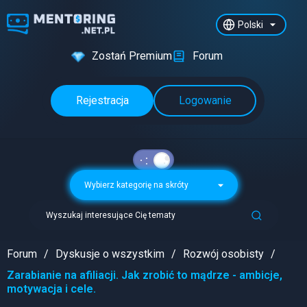
Polski
Zostań Premium
Forum
Rejestracja
Logowanie
Wybierz kategorię na skróty
Wyszukaj interesujące Cię tematy
Forum
Dyskusje o wszystkim
Rozwój osobisty
Zarabianie na afiliacji. Jak zrobić to mądrze - ambicje,
motywacja i cele.