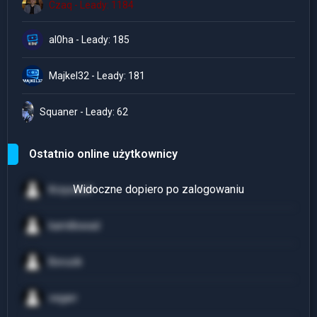
Czaq - Leady: 1184
al0ha - Leady: 185
Majkel32 - Leady: 181
Squaner - Leady: 62
Ostatnio online użytkownicy
Krzysztof
kamillowad
Borucik
vegarr