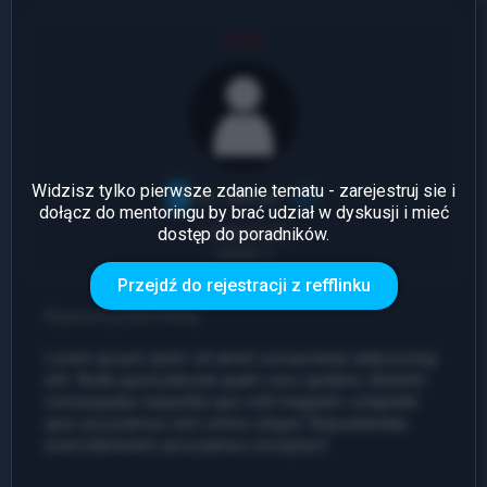
User
Widzisz tylko pierwsze zdanie tematu - zarejestruj sie i
dołącz do mentoringu by brać udział w dyskusji i mieć
dostęp do poradników.
1 Odpowiedź
Leady: 1
Przejdź do rejestracji z refflinku
Napisano przed chwilą
Lorem ipsum dolor sit amet consectetur adipisicing
elit. Nulla quod placeat quam vero quidem, deleniti
consequatur expedita quo odit magnam voluptate
quis accusamus rem omnis atque! Repudiandae
exercitationem accusamus excepturi!