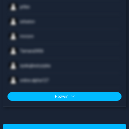
jefkin
sirbaton
mvrzvn
Tamara3456
zyskujbezryzyka
online.alpha127
Rozwiń