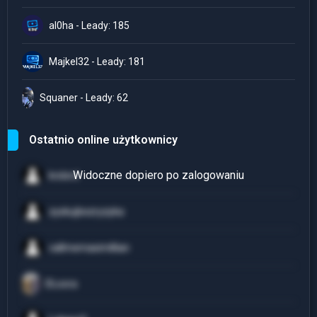
al0ha - Leady: 185
Majkel32 - Leady: 181
Squaner - Leady: 62
Ostatnio online użytkownicy
krslxrd
zyskujbezryzyka
callmemaximillian
DLoora