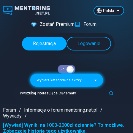
Polski
Zostań Premium
Forum
Rejestracja
Logowanie
Wybierz kategorię na skróty
Wyszukaj interesujące Cię tematy
Forum
Informacje o forum mentoring.net.pl
Wywiady
[Wywiad] Wyniki na 1000-2000zł dziennie? To możliwe.
Zobaczcie historię tego użytkownika.