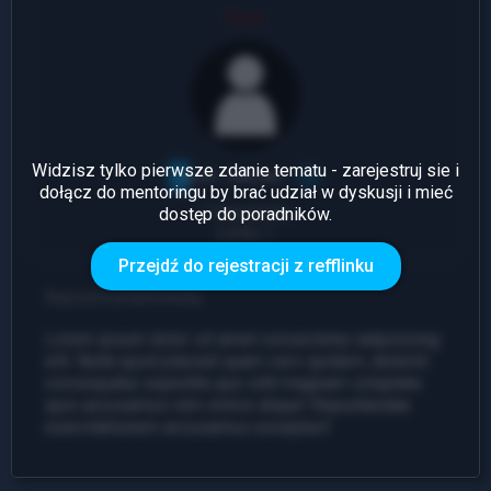
User
Widzisz tylko pierwsze zdanie tematu - zarejestruj sie i
dołącz do mentoringu by brać udział w dyskusji i mieć
dostęp do poradników.
1 Odpowiedź
Leady: 1
Przejdź do rejestracji z refflinku
Napisano przed chwilą
Lorem ipsum dolor sit amet consectetur adipisicing
elit. Nulla quod placeat quam vero quidem, deleniti
consequatur expedita quo odit magnam voluptate
quis accusamus rem omnis atque! Repudiandae
exercitationem accusamus excepturi!