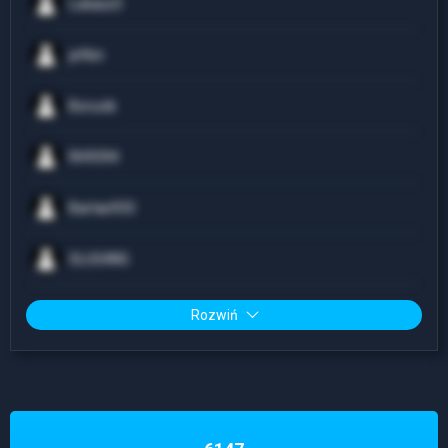
Lukasz3
jefkin
Borucik
RH9394
Bartas933
SLUG4NG
Rozwiń