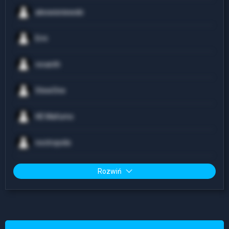
alexwisniewski
Erni
revanth
StewOne
HE Mafumo
noctropolis
Rozwiń