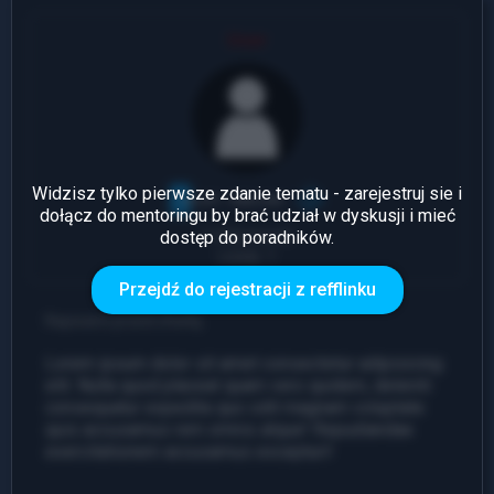
User
Widzisz tylko pierwsze zdanie tematu - zarejestruj sie i
dołącz do mentoringu by brać udział w dyskusji i mieć
dostęp do poradników.
1 Odpowiedź
Leady: 1
Przejdź do rejestracji z refflinku
Napisano przed chwilą
Lorem ipsum dolor sit amet consectetur adipisicing
elit. Nulla quod placeat quam vero quidem, deleniti
consequatur expedita quo odit magnam voluptate
quis accusamus rem omnis atque! Repudiandae
exercitationem accusamus excepturi!