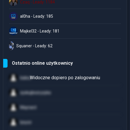
Czaq - Leady: 1184
al0ha - Leady: 185
Majkel32 - Leady: 181
Squaner - Leady: 62
Ostatnio online użytkownicy
baleut
zyskujbezryzyka
Maynard
lysyzz