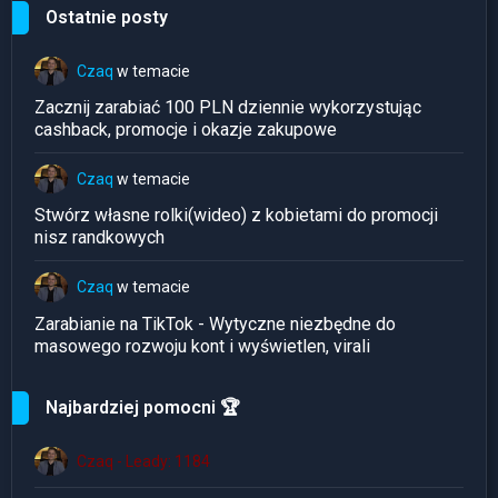
Ostatnie posty
Czaq
w temacie
Zacznij zarabiać 100 PLN dziennie wykorzystując
cashback, promocje i okazje zakupowe
Czaq
w temacie
Stwórz własne rolki(wideo) z kobietami do promocji
nisz randkowych
Czaq
w temacie
Zarabianie na TikTok - Wytyczne niezbędne do
masowego rozwoju kont i wyświetlen, virali
Najbardziej pomocni 🏆
Czaq - Leady: 1184