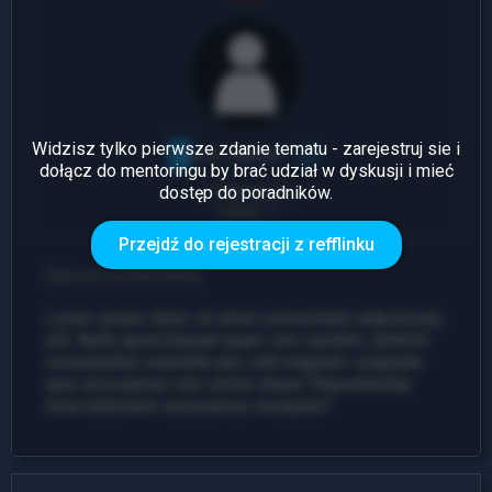
Widzisz tylko pierwsze zdanie tematu - zarejestruj sie i
dołącz do mentoringu by brać udział w dyskusji i mieć
dostęp do poradników.
1 Odpowiedź
Leady: 1
Przejdź do rejestracji z refflinku
Napisano przed chwilą
Lorem ipsum dolor sit amet consectetur adipisicing
elit. Nulla quod placeat quam vero quidem, deleniti
consequatur expedita quo odit magnam voluptate
quis accusamus rem omnis atque! Repudiandae
exercitationem accusamus excepturi!