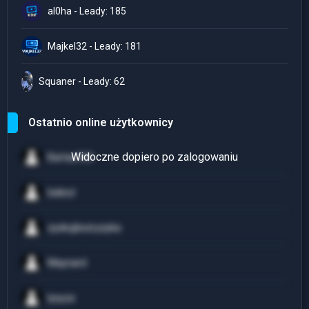
al0ha - Leady: 185
Majkel32 - Leady: 181
Squaner - Leady: 62
Ostatnio online użytkownicy
Bartas933
baleut
zyskujbezryzyka
Maynard
lysyzz