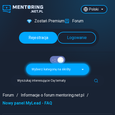
Polski
Zostań Premium
Forum
Rejestracja
Logowanie
Wybierz kategorię na skróty
Wyszukaj interesujące Cię tematy
Forum
Informacje o forum mentoring.net.pl
Nowy panel MyLead - FAQ