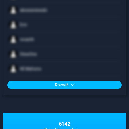
alexwisniewski
Erni
revanth
StewOne
HE Mafumo
Rozwiń
6142