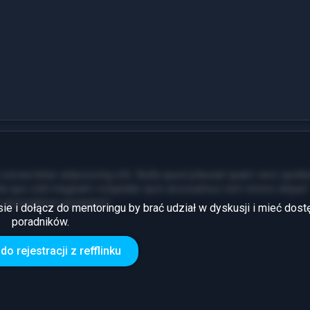
consectetur adipisicing elit. Nulla quod placeat quam vero quide
ita quo odit magnam voluptate quis accusamus rem omnis atque!
m accusamus excepturi!
sie i dołącz do mentoringu by brać udział w dyskusji i mieć dost
poradników.
7
Zarobki
do rejestracji z refflinku