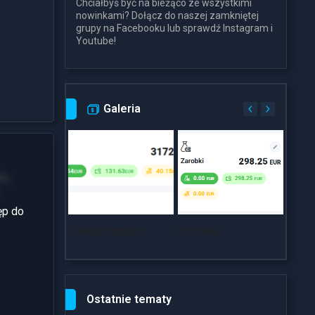
Chciałbyś być na bieżąco ze wszystkimi
nowinkami? Dołącz do naszej zamkniętej
grupy na Facebooku lub sprawdź Instagram i
Youtube!
Galeria
m,
ęp do
Dlaszy progres
Dniówka
~18k
Ostatnie tematy