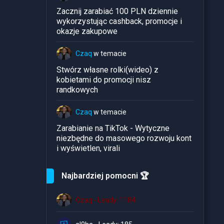
Zacznij zarabiać 100 PLN dziennie
wykorzystując cashback, promocje i
okazje zakupowe
Czaq
w temacie
Stwórz własne rolki(wideo) z
kobietami do promocji nisz
randkowych
Czaq
w temacie
Zarabianie na TikTok - Wytyczne
niezbędne do masowego rozwoju kont
i wyświetlen, virali
Najbardziej pomocni 🏆
Czaq - Leady: 1184