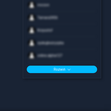
mvrzvn
Tamara3456
Krzysztof
zyskujbezryzyka
online.alpha127
Rozwiń