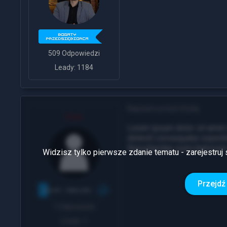
509 Odpowiedzi
Leady: 1184
Napisano przed chwilą
User
Lorem ipsum dolor sit amet 
deleniti consequatur exped
Repudiandae exercitatione
Widzisz tylko pierwsze zdanie tematu - zarejestruj 
Przejdź 
1 Odpowiedź
Leady: 1