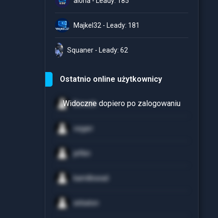
al0ha - Leady: 185
Majkel32 - Leady: 181
Squaner - Leady: 62
Ostatnio online użytkownicy
Borucik
vegarr
jefkin
kamillowad
sirbaton