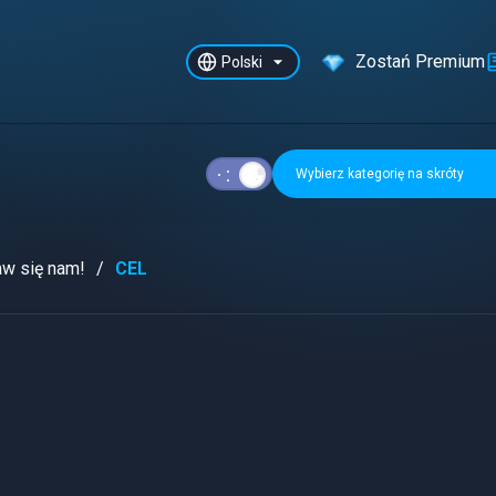
Zostań Premium
Polski
Wybierz kategorię na skróty
w się nam!
CEL