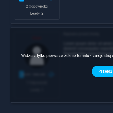
2 Odpowiedzi
Leady: 2
Napisano przed chwilą
User
Lorem ipsum dolor sit amet 
deleniti consequatur exped
Repudiandae exercitatione
Widzisz tylko pierwsze zdanie tematu - zarejestruj 
Przejdź 
1 Odpowiedź
Leady: 1