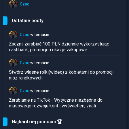
Czaq
Ostatnie posty
Czaq
w temacie
Zacznij zarabiać 100 PLN dziennie wykorzystując
cashback, promocje i okazje zakupowe
Czaq
w temacie
Stwórz własne rolki(wideo) z kobietami do promocji
nisz randkowych
Czaq
w temacie
Zarabianie na TikTok - Wytyczne niezbędne do
masowego rozwoju kont i wyświetlen, virali
Najbardziej pomocni 🏆