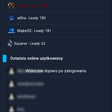
Czaq - Leady: 1184
al0ha - Leady: 185
Majkel32 - Leady: 181
Squaner - Leady: 62
Ostatnio online użytkownicy
Milosz.Boreczek
zyskujbezryzyka
kamillowad
king