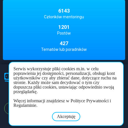
6143
Członków mentoringu
1201
Postów
427
Tematów lub poradników
Serwis wykorzystuje pliki cookies m.in. w celu
poprawienia jej dostępności, personalizacji, obsługi kont
użytkowników czy aby zbierać dane, dotyczące ruchu na
Partner
mentoringu
stronie. Każdy może sam decydować o tym czy
dopuszcza pliki cookies, ustawiając odpowiednio swoją
Polityka prywatności
Regulamin
Forum
przeglądarkę.
Więcej informacji znajdziesz w Polityce Prywatności i
Regulaminie.
REJESTRACJA
LOGOWANIE
Akceptuję
Copyright © 2026
mentoring.net.pl
. All rights reserved.