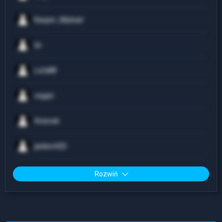
Kacper_Mylead
dv
Lufa88
vegarr
Xnionek
jankev420
Rozwiń