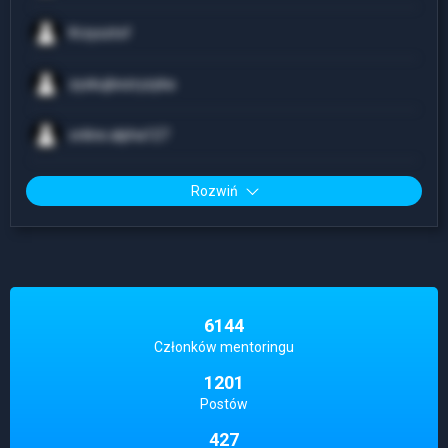
Krzysztof
zyskujbezryzyka
online.alpha127
Rozwiń
6144
Członków mentoringu
1201
Postów
427