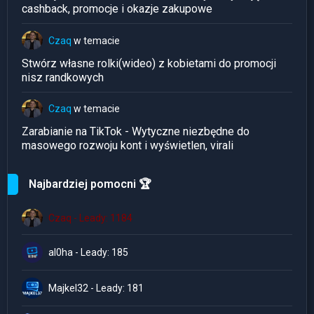
cashback, promocje i okazje zakupowe
Czaq
w temacie
Stwórz własne rolki(wideo) z kobietami do promocji
nisz randkowych
Czaq
w temacie
Zarabianie na TikTok - Wytyczne niezbędne do
masowego rozwoju kont i wyświetlen, virali
Najbardziej pomocni 🏆
Czaq - Leady: 1184
al0ha - Leady: 185
Majkel32 - Leady: 181