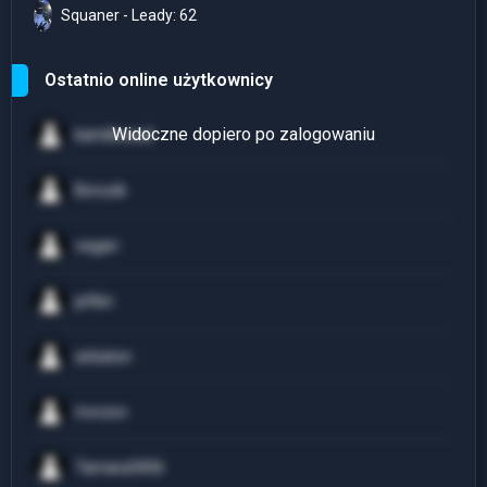
Squaner - Leady: 62
Ostatnio online użytkownicy
kamillowad
Borucik
vegarr
jefkin
sirbaton
mvrzvn
Tamara3456