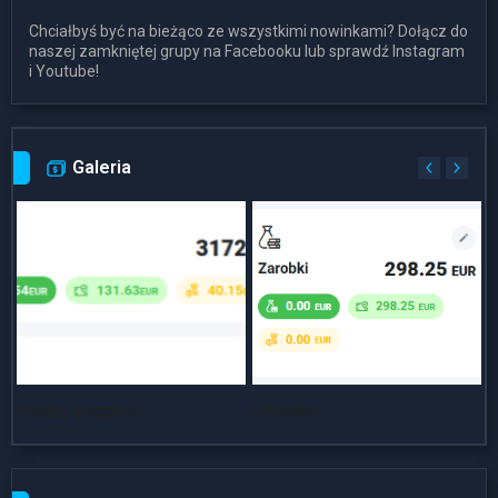
Chciałbyś być na bieżąco ze wszystkimi nowinkami? Dołącz do
naszej zamkniętej grupy na Facebooku lub sprawdź Instagram
i Youtube!
Galeria
Dlaszy progres
Dniówka
~