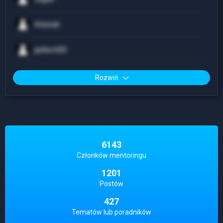
Xnionek
jankev420
Rozwiń
6143
Członków mentoringu
1201
Postów
427
Tematów lub poradników