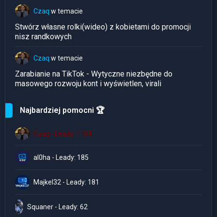
Czaq
w temacie
Stwórz własne rolki(wideo) z kobietami do promocji
nisz randkowych
Czaq
w temacie
Zarabianie na TikTok - Wytyczne niezbędne do
masowego rozwoju kont i wyświetlen, virali
Najbardziej pomocni 🏆
Czaq - Leady: 1184
al0ha - Leady: 185
Majkel32 - Leady: 181
Squaner - Leady: 62