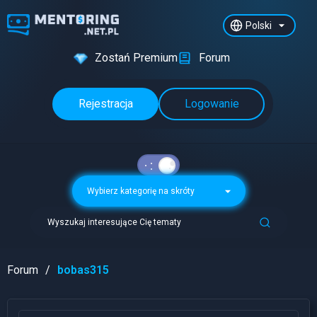
Polski
Zostań Premium
Forum
Rejestracja
Logowanie
Wybierz kategorię na skróty
Wyszukaj interesujące Cię tematy
Forum
bobas315