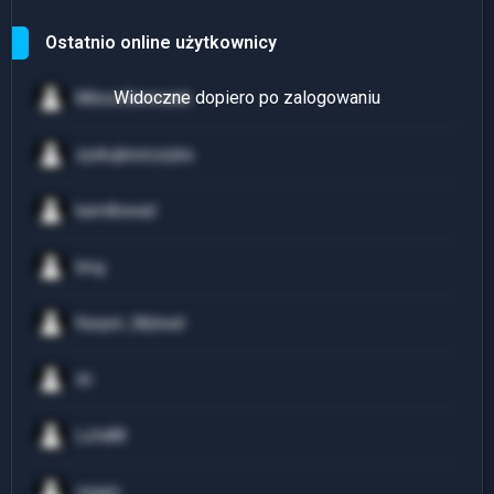
Ostatnio online użytkownicy
Milosz.Boreczek
zyskujbezryzyka
kamillowad
king
Kacper_Mylead
dv
Lufa88
vegarr