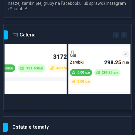
naszej zamkniętej grupy na Facebooku lub sprawdź Instagram
i Youtube!
Galeria
Dlaszy progres
Dniówka
~
Ostatnie tematy