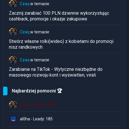
Czaq
w temacie
Zacznij zarabiać 100 PLN dziennie wykorzystując
cashback, promocje i okazje zakupowe
Czaq
w temacie
Stwórz własne rolki(wideo) z kobietami do promocji
nisz randkowych
Czaq
w temacie
Zarabianie na TikTok - Wytyczne niezbędne do
masowego rozwoju kont i wyświetlen, virali
Najbardziej pomocni 🏆
Czaq - Leady: 1184
al0ha - Leady: 185