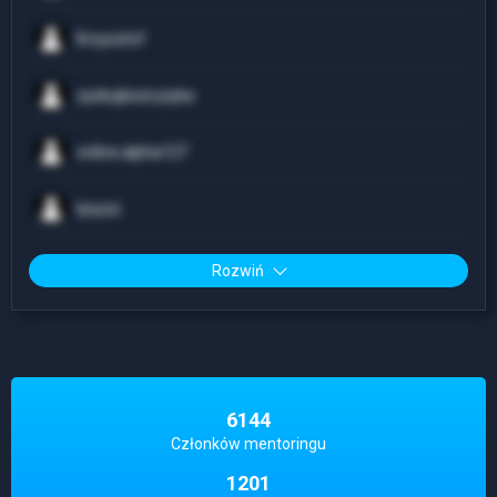
Krzysztof
zyskujbezryzyka
online.alpha127
lysyzz
Rozwiń
6144
Członków mentoringu
1201