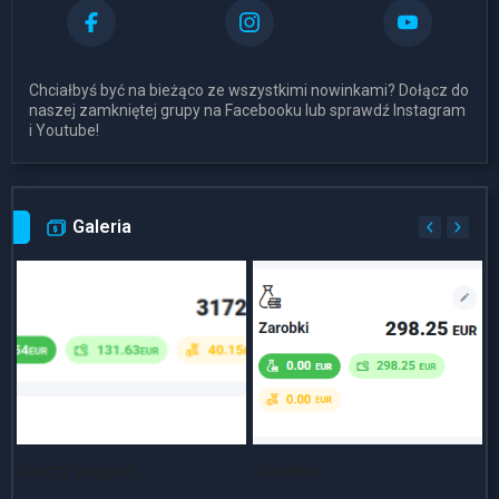
Chciałbyś być na bieżąco ze wszystkimi nowinkami? Dołącz do
naszej zamkniętej grupy na Facebooku lub sprawdź Instagram
i Youtube!
Galeria
Dlaszy progres
Dniówka
~