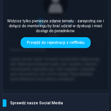
Widzisz tylko pierwsze zdanie tematu - zarejestruj sie i
dołącz do mentoringu by brać udział w dyskusji i mieć
dostęp do poradników.
1 Odpowiedź
Leady: 1
Przejdź do rejestracji z refflinku
Napisano przed chwilą
Lorem ipsum dolor sit amet consectetur adipisicing
elit. Nulla quod placeat quam vero quidem, deleniti
consequatur expedita quo odit magnam voluptate
quis accusamus rem omnis atque! Repudiandae
exercitationem accusamus excepturi!
Sprawdź nasze Social Media