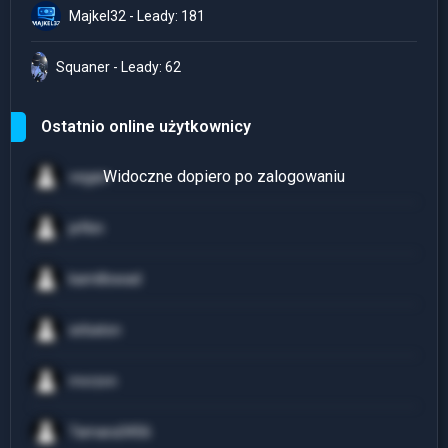
Majkel32 - Leady: 181
Squaner - Leady: 62
Ostatnio online użytkownicy
vegarr
jefkin
kamillowad
sirbaton
mvrzvn
Tamara3456