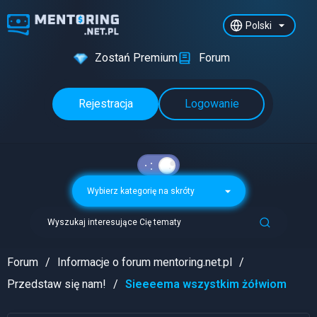
Polski
Zostań Premium
Forum
Rejestracja
Logowanie
Wybierz kategorię na skróty
Wyszukaj interesujące Cię tematy
Forum
Informacje o forum mentoring.net.pl
Przedstaw się nam!
Sieeeema wszystkim żółwiom