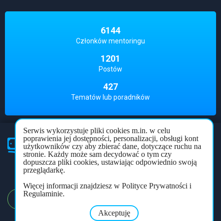
6144
Członków mentoringu
1201
Postów
427
Tematów lub poradników
Serwis wykorzystuje pliki cookies m.in. w celu
poprawienia jej dostępności, personalizacji, obsługi kont
użytkowników czy aby zbierać dane, dotyczące ruchu na
Partner
mentoringu
stronie. Każdy może sam decydować o tym czy
dopuszcza pliki cookies, ustawiając odpowiednio swoją
Polityka prywatności
Regulamin
Forum
przeglądarkę.
Więcej informacji znajdziesz w Polityce Prywatności i
Regulaminie.
REJESTRACJA
LOGOWANIE
Akceptuję