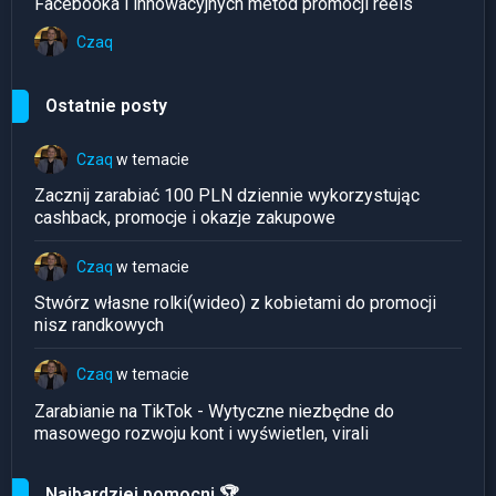
Facebooka i innowacyjnych metod promocji reels
Czaq
Ostatnie posty
Czaq
w temacie
Zacznij zarabiać 100 PLN dziennie wykorzystując
cashback, promocje i okazje zakupowe
Czaq
w temacie
Stwórz własne rolki(wideo) z kobietami do promocji
nisz randkowych
Czaq
w temacie
Zarabianie na TikTok - Wytyczne niezbędne do
masowego rozwoju kont i wyświetlen, virali
Najbardziej pomocni 🏆