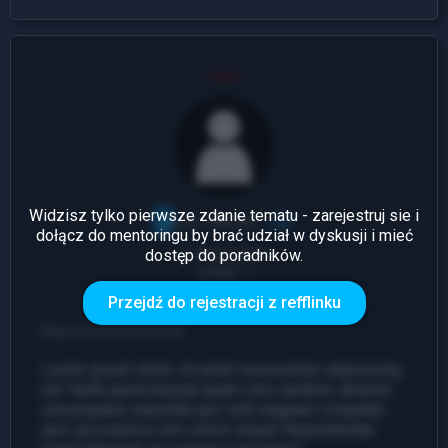
User
Widzisz tylko pierwsze zdanie tematu - zarejestruj sie i
dołącz do mentoringu by brać udział w dyskusji i mieć
dostęp do poradników.
1 Odpowiedź
Leady: 1
Przejdź do rejestracji z refflinku
Napisano przed chwilą
Lorem ipsum dolor sit amet consectetur adipisicing
elit. Nulla quod placeat quam vero quidem, deleniti
consequatur expedita quo odit magnam voluptate
quis accusamus rem omnis atque! Repudiandae