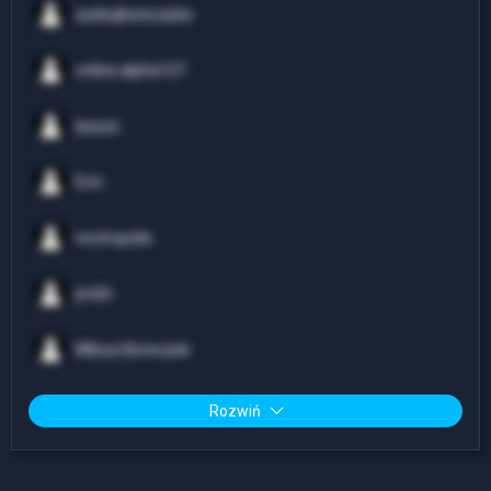
zyskujbezryzyka
online.alpha127
lysyzz
Erni
noctropolis
jmSit
Milosz.Boreczek
Rozwiń