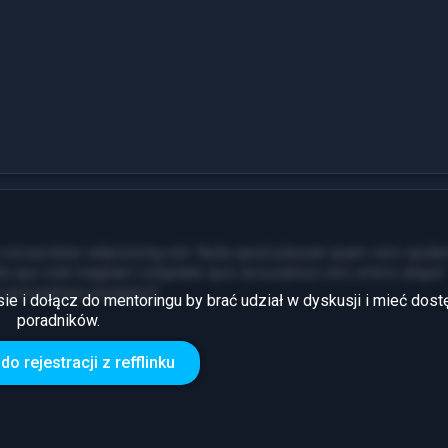
consectetur adipisicing elit. Nulla quod placeat quam vero quide
ita quo odit magnam voluptate quis accusamus rem omnis atque!
m accusamus excepturi!
sie i dołącz do mentoringu by brać udział w dyskusji i mieć dost
poradników.
7
Zarobki
do rejestracji z refflinku