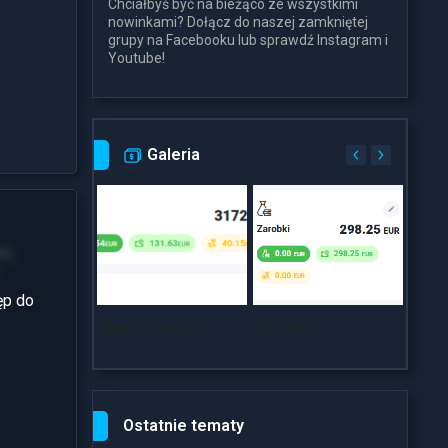
Chciałbyś być na bieżąco ze wszystkimi
nowinkami? Dołącz do naszej zamkniętej
grupy na Facebooku lub sprawdź Instagram i
Youtube!
Galeria
m,
ęp do
Dlaszy progres
Dniówka
~18k
Ostatnie tematy