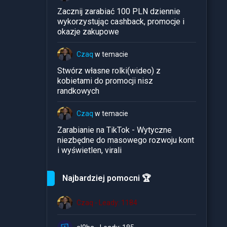
Zacznij zarabiać 100 PLN dziennie
wykorzystując cashback, promocje i
okazje zakupowe
Czaq
w temacie
Stwórz własne rolki(wideo) z
kobietami do promocji nisz
randkowych
Czaq
w temacie
Zarabianie na TikTok - Wytyczne
niezbędne do masowego rozwoju kont
i wyświetlen, virali
Najbardziej pomocni 🏆
Czaq - Leady: 1184