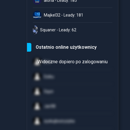
al0ha - Leady: 185
Majkel32 - Leady: 181
Squaner - Leady: 62
Ostatnio online użytkownicy
Erni
Dziku
Squn
Jan98
zyskujbezryzyka