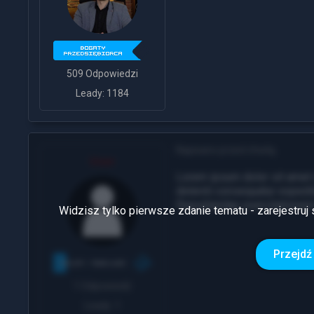
509 Odpowiedzi
Leady: 1184
Napisano przed chwilą
User
Lorem ipsum dolor sit amet 
deleniti consequatur exped
Repudiandae exercitatione
Widzisz tylko pierwsze zdanie tematu - zarejestruj 
Przejdź 
1 Odpowiedź
Leady: 1