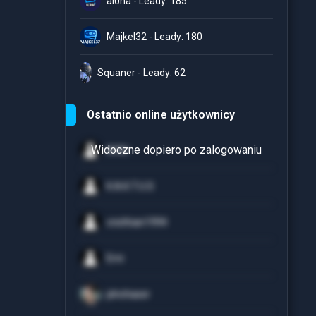
al0ha - Leady: 185
Majkel32 - Leady: 180
Squaner - Leady: 62
Ostatnio online użytkownicy
NVM
K.A.K.T.U.S
cristhian1994
Erni
plnchaser