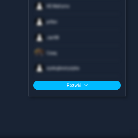
HE Mafumo
jefkin
Jan98
Czaq
zyskujbezryzyka
Rozwiń