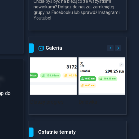
Chciałbyś być na bieżąco ze wszystkimi
nowinkami? Dołącz do naszej zamkniętej
grupy na Facebooku lub sprawdź Instagram i
Youtube!
Galeria
m,
ęp do
Dlaszy progres
Dniówka
~18k
Ostatnie tematy