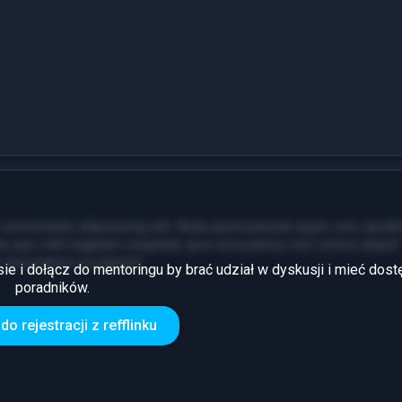
consectetur adipisicing elit. Nulla quod placeat quam vero quide
ita quo odit magnam voluptate quis accusamus rem omnis atque!
m accusamus excepturi!
sie i dołącz do mentoringu by brać udział w dyskusji i mieć dost
poradników.
7
Zarobki
do rejestracji z refflinku