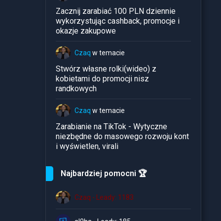
Zacznij zarabiać 100 PLN dziennie
wykorzystując cashback, promocje i
okazje zakupowe
Czaq
w temacie
Stwórz własne rolki(wideo) z
kobietami do promocji nisz
randkowych
Czaq
w temacie
Zarabianie na TikTok - Wytyczne
niezbędne do masowego rozwoju kont
i wyświetlen, virali
Najbardziej pomocni 🏆
Czaq - Leady: 1183