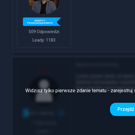
509 Odpowiedzi
Leady: 1183
Napisano przed chwilą
User
Lorem ipsum dolor sit amet 
deleniti consequatur exped
Repudiandae exercitatione
Widzisz tylko pierwsze zdanie tematu - zarejestruj 
Przejdź 
1 Odpowiedź
Leady: 1