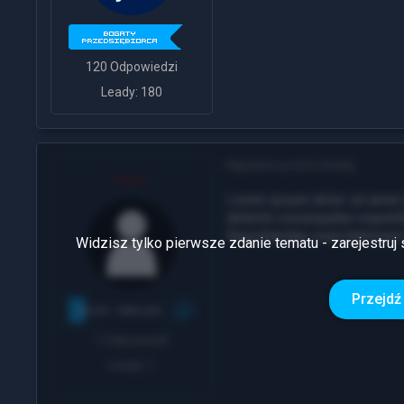
120 Odpowiedzi
Leady: 180
Napisano przed chwilą
User
Lorem ipsum dolor sit amet 
deleniti consequatur exped
Repudiandae exercitatione
Widzisz tylko pierwsze zdanie tematu - zarejestruj 
Przejdź 
1 Odpowiedź
Leady: 1