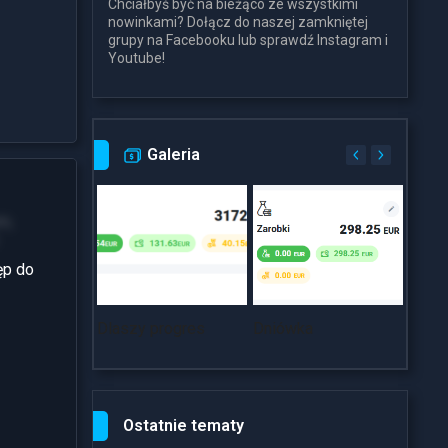
Chciałbyś być na bieżąco ze wszystkimi
nowinkami? Dołącz do naszej zamkniętej
grupy na Facebooku lub sprawdź Instagram i
Youtube!
Galeria
m,
ęp do
Dlaszy progres
Dniówka
~18k
Ostatnie tematy