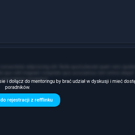
consectetur adipisicing elit. Nulla quod placeat quam vero quide
ita quo odit magnam voluptate quis accusamus rem omnis atque!
m accusamus excepturi!
sie i dołącz do mentoringu by brać udział w dyskusji i mieć dost
poradników.
7
Zarobki
do rejestracji z refflinku