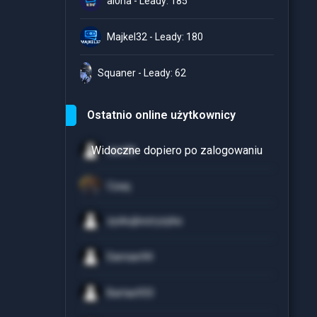
al0ha - Leady: 185
Majkel32 - Leady: 180
Squaner - Leady: 62
Ostatnio online użytkownicy
Jan98
Czaq
zyskujbezryzyka
Damian94
Bartas933