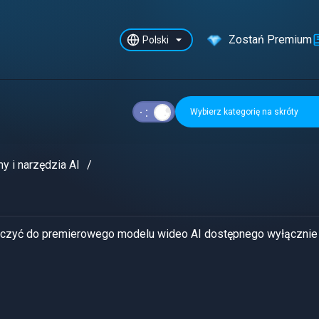
Zostań Premium
Polski
Wybierz kategorię na skróty
y i narzędzia AI
ączyć do premierowego modelu wideo AI dostępnego wyłącznie