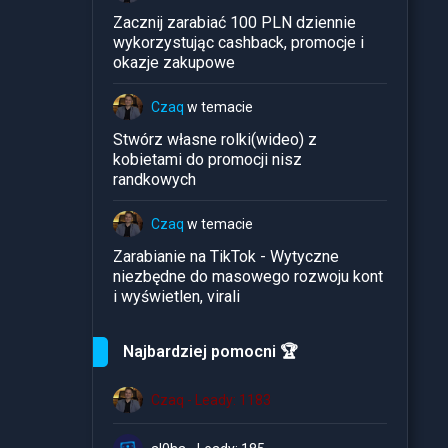
Zacznij zarabiać 100 PLN dziennie
wykorzystując cashback, promocje i
okazje zakupowe
Czaq
w temacie
Stwórz własne rolki(wideo) z
kobietami do promocji nisz
randkowych
Czaq
w temacie
Zarabianie na TikTok - Wytyczne
niezbędne do masowego rozwoju kont
i wyświetlen, virali
Najbardziej pomocni 🏆
Czaq - Leady: 1183