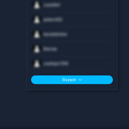
LewisKef
jankev420
karolelehehe
Bismas
cristhian1994
Rozwiń