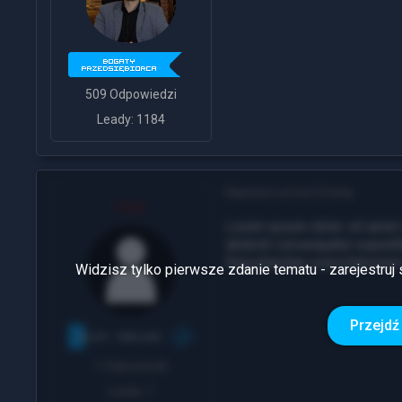
509 Odpowiedzi
Leady: 1184
Napisano przed chwilą
User
Lorem ipsum dolor sit amet 
deleniti consequatur exped
Repudiandae exercitatione
Widzisz tylko pierwsze zdanie tematu - zarejestruj 
Przejdź 
1 Odpowiedź
Leady: 1