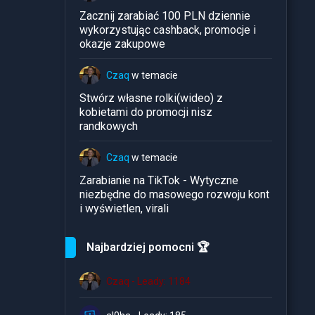
Zacznij zarabiać 100 PLN dziennie
wykorzystując cashback, promocje i
okazje zakupowe
Czaq
w temacie
Stwórz własne rolki(wideo) z
kobietami do promocji nisz
randkowych
Czaq
w temacie
Zarabianie na TikTok - Wytyczne
niezbędne do masowego rozwoju kont
i wyświetlen, virali
Najbardziej pomocni 🏆
Czaq - Leady: 1184