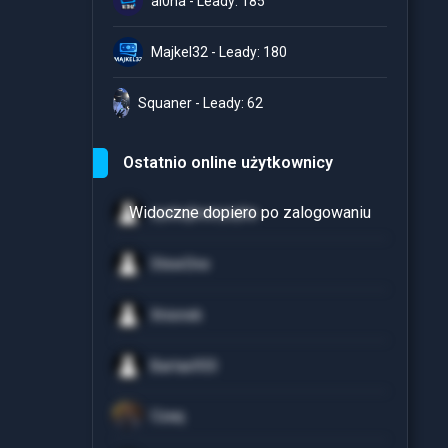
al0ha - Leady: 185
Majkel32 - Leady: 180
Squaner - Leady: 62
Ostatnio online użytkownicy
zyskujbezryzyka
StewOne
Xnionek
Bartas933
Czaq