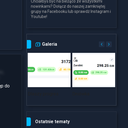
Chciałbyś być na bieżąco ze wszystkimi
nowinkami? Dołącz do naszej zamkniętej
grupy na Facebooku lub sprawdź Instagram i
Youtube!
Galeria
m,
ęp do
Dlaszy progres
Dniówka
~18k
Ostatnie tematy