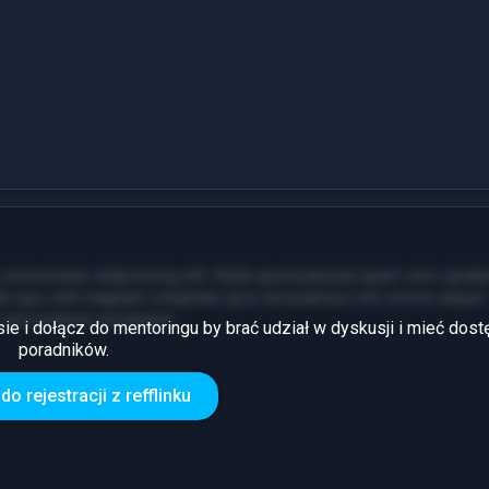
consectetur adipisicing elit. Nulla quod placeat quam vero quide
ita quo odit magnam voluptate quis accusamus rem omnis atque!
m accusamus excepturi!
sie i dołącz do mentoringu by brać udział w dyskusji i mieć dost
poradników.
7
Zarobki
do rejestracji z refflinku