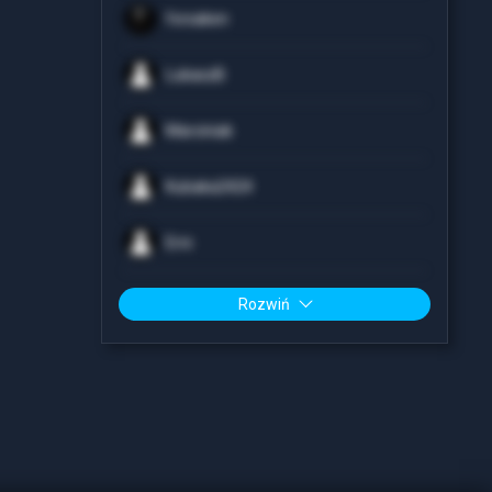
forsaken
LukaszB
Marciniak
Kubaka2424
Erni
Rozwiń