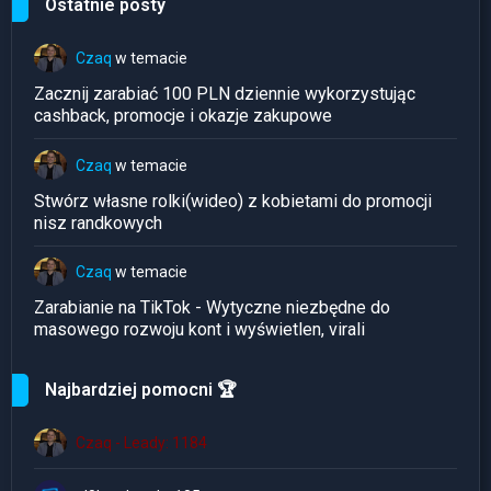
Ostatnie posty
Czaq
w temacie
Zacznij zarabiać 100 PLN dziennie wykorzystując
cashback, promocje i okazje zakupowe
Czaq
w temacie
Stwórz własne rolki(wideo) z kobietami do promocji
nisz randkowych
Czaq
w temacie
Zarabianie na TikTok - Wytyczne niezbędne do
masowego rozwoju kont i wyświetlen, virali
Najbardziej pomocni 🏆
Czaq - Leady: 1184