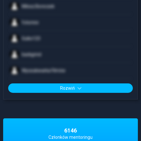
Milosz.Boreczek
futuress
Guiko123
backgrind
Wyszukiwarka Filmów
Rozwiń
6146
Członków mentoringu