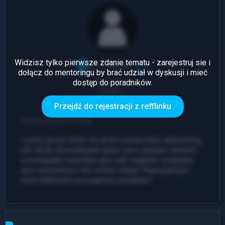
Widzisz tylko pierwsze zdanie tematu - zarejestruj sie i
dołącz do mentoringu by brać udział w dyskusji i mieć
dostęp do poradników.
1 Odpowiedź
Leady: 1
Przejdź do rejestracji z refflinku
Napisano przed chwilą
Lorem ipsum dolor sit amet consectetur adipisicing
elit. Nulla quod placeat quam vero quidem, deleniti
consequatur expedita quo odit magnam voluptate
quis accusamus rem omnis atque! Repudiandae
exercitationem accusamus excepturi!