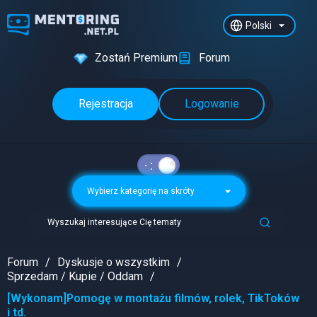
Polski
Zostań Premium
Forum
Rejestracja
Logowanie
Wybierz kategorię na skróty
Wyszukaj interesujące Cię tematy
Forum
Dyskusje o wszystkim
Sprzedam / Kupie / Oddam
[Wykonam]Pomogę w montażu filmów, rolek, TikToków
i td.