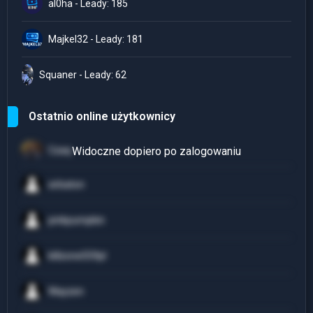
al0ha - Leady: 185
Majkel32 - Leady: 181
Squaner - Leady: 62
Ostatnio online użytkownicy
Czaq
sirbaton
pinkpumpkin
killzone559pl
Wayzen