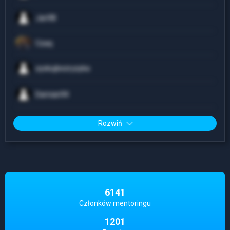
Jan98
Czaq
zyskujbezryzyka
Damian94
Rozwiń
6141
Członków mentoringu
1201