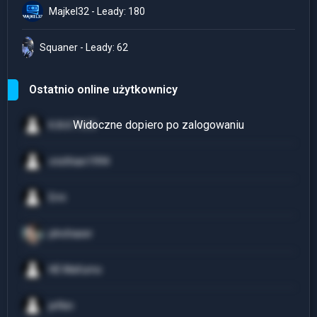
Majkel32 - Leady: 180
Squaner - Leady: 62
Ostatnio online użytkownicy
K.A.K.T.U.S
cristhian1994
Erni
plnchaser
HE Mafumo
jefkin