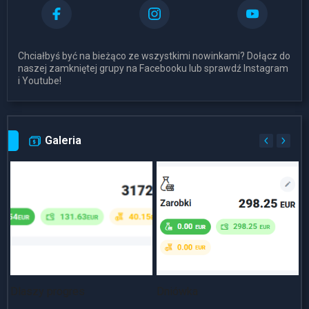
Chciałbyś być na bieżąco ze wszystkimi nowinkami? Dołącz do
naszej zamkniętej grupy na Facebooku lub sprawdź Instagram
i Youtube!
Galeria
Dlaszy progres
Dniówka
~