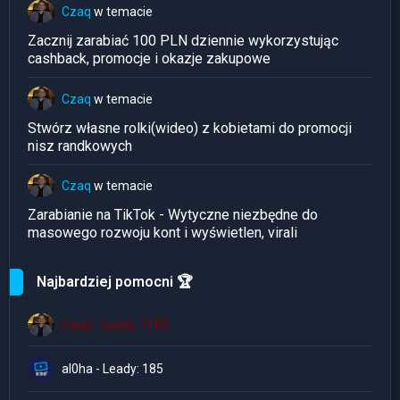
Czaq
w temacie
Zacznij zarabiać 100 PLN dziennie wykorzystując
cashback, promocje i okazje zakupowe
Czaq
w temacie
Stwórz własne rolki(wideo) z kobietami do promocji
nisz randkowych
Czaq
w temacie
Zarabianie na TikTok - Wytyczne niezbędne do
masowego rozwoju kont i wyświetlen, virali
Najbardziej pomocni 🏆
Czaq - Leady: 1183
al0ha - Leady: 185