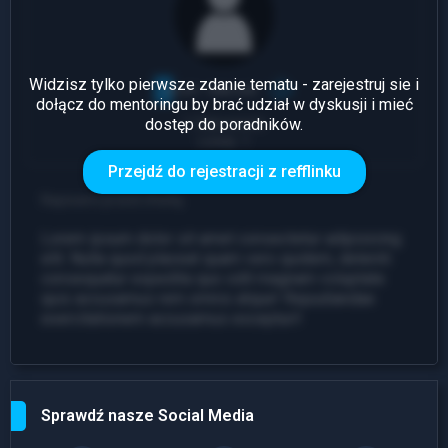
Widzisz tylko pierwsze zdanie tematu - zarejestruj sie i
dołącz do mentoringu by brać udział w dyskusji i mieć
dostęp do poradników.
1 Odpowiedź
Leady: 1
Przejdź do rejestracji z refflinku
Napisano przed chwilą
Lorem ipsum dolor sit amet consectetur adipisicing
elit. Nulla quod placeat quam vero quidem, deleniti
consequatur expedita quo odit magnam voluptate
quis accusamus rem omnis atque! Repudiandae
exercitationem accusamus excepturi!
Sprawdź nasze Social Media