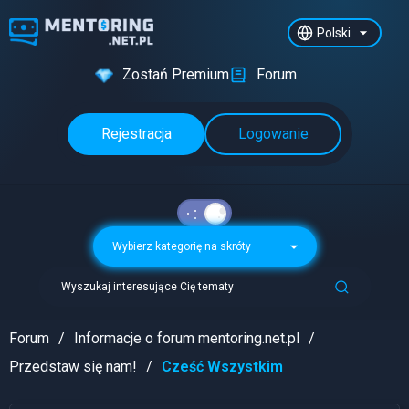
Polski
Zostań Premium
Forum
Rejestracja
Logowanie
Wybierz kategorię na skróty
Wyszukaj interesujące Cię tematy
Forum
Informacje o forum mentoring.net.pl
Przedstaw się nam!
Cześć Wszystkim