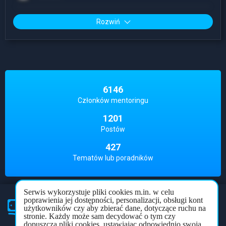
Rozwiń
6146
Członków mentoringu
1201
Postów
427
Tematów lub poradników
Serwis wykorzystuje pliki cookies m.in. w celu
poprawienia jej dostępności, personalizacji, obsługi kont
użytkowników czy aby zbierać dane, dotyczące ruchu na
Partner
mentoringu
stronie. Każdy może sam decydować o tym czy
dopuszcza pliki cookies, ustawiając odpowiednio swoją