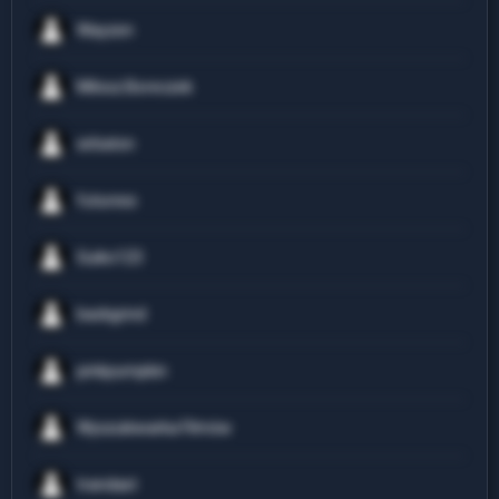
Wayzen
Milosz.Boreczek
sirbaton
futuress
Guiko123
backgrind
pinkpumpkin
Wyszukiwarka Filmów
trandast