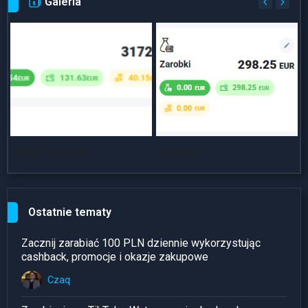
Galeria
Dlaszy progres
Dniówka
~
Ostatnie tematy
Zacznij zarabiać 100 PLN dziennie wykorzystując
cashback, promocje i okazje zakupowe
Czaq