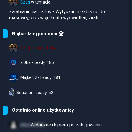
Czaq
w temacie
Zarabianie na TikTok - Wytyczne niezbędne do
masowego rozwoju kont i wyświetlen, virali
Najbardziej pomocni 🏆
Czaq - Leady: 1184
al0ha - Leady: 185
Majkel32 - Leady: 181
Squaner - Leady: 62
Ostatnio online użytkownicy
killzone559pl