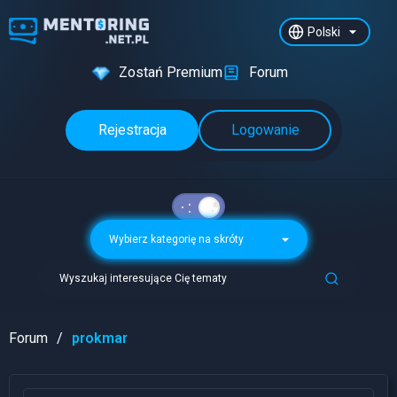
Polski
Zostań Premium
Forum
Rejestracja
Logowanie
Wybierz kategorię na skróty
Wyszukaj interesujące Cię tematy
Forum
prokmar