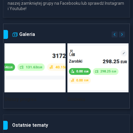
naszej zamkniętej grupy na Facebooku lub sprawdź Instagram
i Youtube!
Galeria
Dlaszy progres
Dniówka
~
Ostatnie tematy