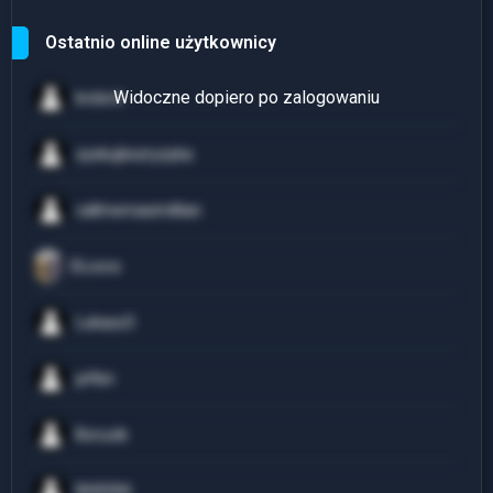
Ostatnio online użytkownicy
krslxrd
zyskujbezryzyka
callmemaximillian
DLoora
Lukasz3
jefkin
Borucik
RH9394