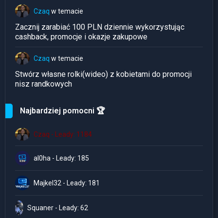
Czaq
w temacie
Zacznij zarabiać 100 PLN dziennie wykorzystując
cashback, promocje i okazje zakupowe
Czaq
w temacie
Stwórz własne rolki(wideo) z kobietami do promocji
nisz randkowych
Najbardziej pomocni 🏆
Czaq - Leady: 1184
al0ha - Leady: 185
Majkel32 - Leady: 181
Squaner - Leady: 62