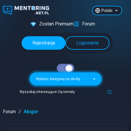
Polski
Zostań Premium
Forum
Rejestracja
Logowanie
Wybierz kategorię na skróty
Wyszukaj interesujące Cię tematy
Forum
Abigor