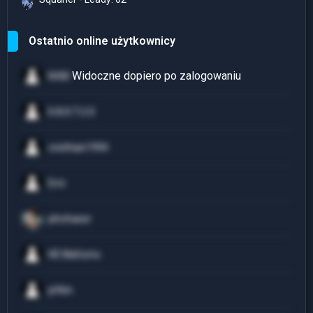
Ostatnio online użytkownicy
NVM
K.A.K.T.U.S
cristhian1994
Erni
plnchaser
HE Mafumo
jefkin