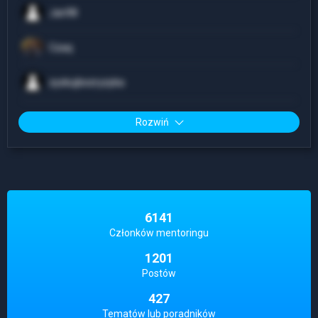
Jan98
Czaq
zyskujbezryzyka
Rozwiń
6141
Członków mentoringu
1201
Postów
427
Tematów lub poradników