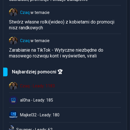
Czaq
w temacie
Stwórz własne rolki(wideo) z kobietami do promocji
nisz randkowych
Czaq
w temacie
Zarabianie na TikTok - Wytyczne niezbędne do
masowego rozwoju kont i wyświetlen, virali
Najbardziej pomocni 🏆
Czaq - Leady: 1183
al0ha - Leady: 185
Majkel32 - Leady: 180
Squaner - Leady: 62